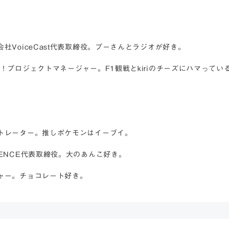
社VoiceCast代表取締役。プーさんとラジオが好き。
！プロジェクトマネージャー。F1観戦とkiriのチーズにハマっている
ストレーター。推しポケモンはイーブイ。
DENCE代表取締役。大のあんこ好き。
ジャー。チョコレート好き。