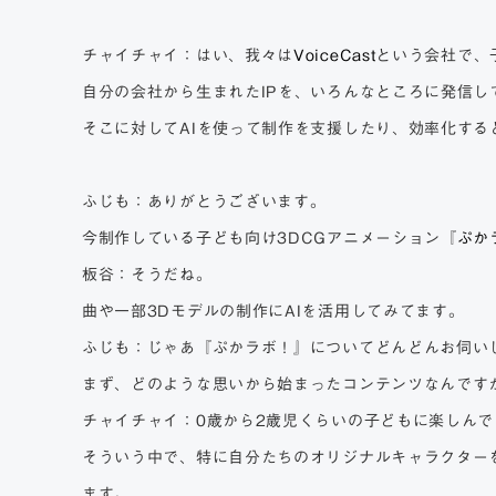
チャイチャイ：はい、我々は
VoiceCast
という会社で、
自分の会社から生まれたIPを、いろんなところに発信
そこに対してAIを使って制作を支援したり、効率化する
ふじも：ありがとうございます。
今制作している子ども向け3DCGアニメーション『
ぷか
板谷：そうだね。
曲
や一部3Dモデル
の制作にAIを活用してみてます。
ふじも：じゃあ『ぷかラボ！』についてどんどんお伺い
まず、どのような思いから始まったコンテンツなんです
チャイチャイ：0歳から2歳児くらいの子どもに楽しん
そういう中で、特に自分たちのオリジナルキャラクターを
ます。