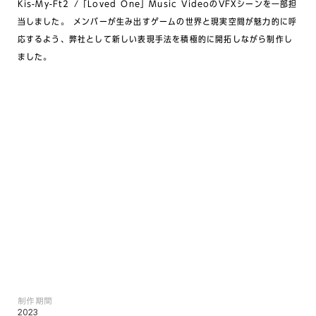
Kis-My-Ft2 /「Loved One」Music VideoのVFXシーンを一部担
当しました。 メンバーが生み出すゲームの世界と現実空間が魅力的に呼
応するよう、弊社として新しい表現手法を積極的に開拓しながら制作し
ました。
制作期間
2023