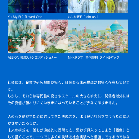
Kis-My-Ft2「Loved One」
なにわ男子「Join us!」
ALBION 薬用スキンコンディショナー
NHKドラマ「育休刑事」タイトルバック
社会には、企業や研究機関が描く、価値ある未来構想が数多く存在していま
す。
しかし、それらは専門性の高さやスケールの大きさゆえに、関係者以外には
その真価が伝わりにくいままになっていることが少なくありません。
人の心を動かすために培ってきた表現力を、より良い社会をつくるために活
かせないだろうか。
未来の構想を、誰もが直感的に理解でき、思わず見入ってしまう「景色」と
して描くことで、一つでも多くの挑戦を社会実装へと橋渡しできるのではな