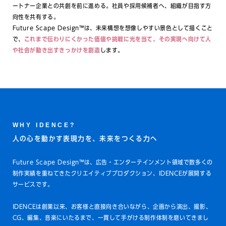
ートナー企業との共創を前に進める。社員や採用候補者へ、組織が目指す方
向性を共有する。
Future Scape Design™は、未来構想を想像しやすい景色として描くこと
で、
これまで伝わりにくかった価値や挑戦に光を当て、その実現へ向けて人
や社会が動き出すきっかけを創造
します。
WHY IDENCE?
人の心を動かす表現力を、未来をつくる力へ
Future Scape Design™は、広告・エンターテインメント領域で数多くの
制作実績を重ねてきたクリエイティブプロダクション、IDENCEが展開する
サービスです。
IDENCEは創業以来、お客様と直接向き合いながら、企画から演出、撮影、
CG、編集、音楽にいたるまで、一貫して手がける制作体制を磨いてきまし