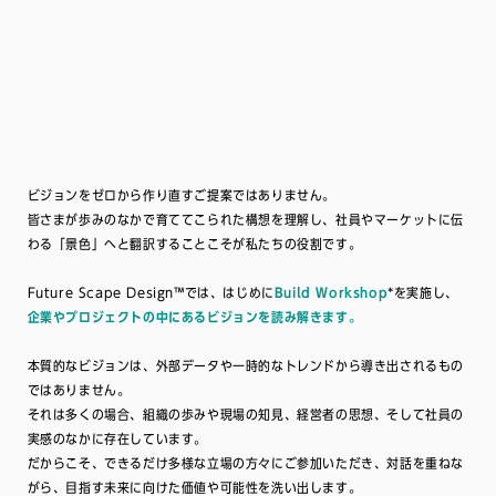
ビジョンをゼロから作り直すご提案ではありません。
皆さまが歩みのなかで育ててこられた構想を理解し、社員やマーケットに伝
わる「景色」へと翻訳することこそが私たちの役割です。
Future Scape Design™では、はじめに
Build Workshop
*を実施し、
企業やプロジェクトの中にあるビジョンを読み解きます。
本質的なビジョンは、外部データや一時的なトレンドから導き出されるもの
ではありません。
それは多くの場合、組織の歩みや現場の知見、経営者の思想、そして社員の
実感のなかに存在しています。
だからこそ、できるだけ多様な立場の方々にご参加いただき、対話を重ねな
がら、目指す未来に向けた価値や可能性を洗い出します。