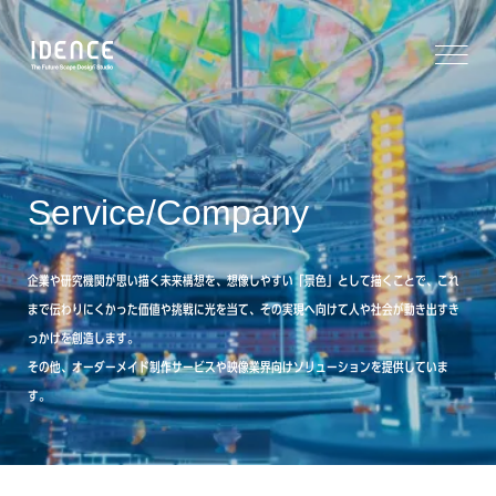
Service/Company
企業や研究機関が思い描く未来構想を、想像しやすい「景色」として描くことで、これ
まで伝わりにくかった価値や挑戦に光を当て、その実現へ向けて人や社会が動き出すき
っかけを創造します。
その他、オーダーメイド制作サービスや映像業界向けソリューションを提供していま
す。