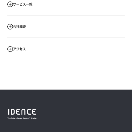
サービス一覧
会社概要
未来のビジュアライズ
Future Design Service
アクセス
商号
株式会社IDENCE (アイデンス)
Future Scape Design™
IDENCE INC.
未来の構想を、誰もが直感的に理解できる「景色」として描き出す映像制作
サービス
代表者名
→
詳しく見る
代表取締役 板谷 勇飛
本社
〒111−0041
プロダクションサービス
東京都台東区元浅草4-10-6 AUSPICE元浅草ビル 6F