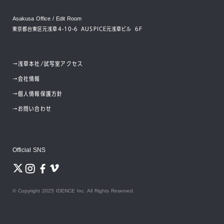
東京浅草本社 / 編集試写室
Production Service
Asakusa Office / Edit Room
設立
東京都台東区元浅草4-10-6 AUSPICE元浅草ビル 6F
〒111−0041
2021年(令和3年)12月28日
東京都台東区元浅草4-10-6 AUSPICE元浅草ビル 6F
→
浅草本社/試写室アクセス
社員数
Bespoke Build
→
会社情報
コアメンバー（役員・正社員）7名
CG/撮影/VFX/音楽を専任クリエイターでオーダーメイド制作
→
個人情報保護方針
所属パートナー（業務委託）5名
（2026年6月1日現在）
→
お問い合わせ
→
詳しく見る
取引銀行
三井住友銀行 目黒支店 朝日信用金庫 ことぶき支店
Official SNS
取引実績(抜粋)
Color & Finish
メディア・エンターテインメント・出版
カラーグレーディングサービス
© Copyright 2025 IDENCE Inc. All Rights Reserved.
日本放送協会、株式会社NHKエンタープライズ、パナソニック映像株式会社、
株式会社ロボット、株式会社ピクス、株式会社東北新社、東映シーエム株式会
社、株式会社サイバーエージェント、株式会社KADOKAWA、東京書籍株式会
→
詳しく見る