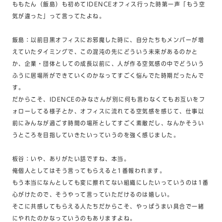
ももたん（飯島）も初めてIDENCEオフィス行った時第一声「もう空
気が違った」って言ってたよね。
飯島：以前目黒オフィスにお邪魔した時に、自分たちもメンバーが増
えていたタイミングで、この混沌の先にどういう未来があるのかと
か、企業・団体としての成長以前に、人が作る空気感の中でどういう
ふうに居場所ができていくのかなってすごく悩んでた時期だったんで
す。
だからこそ、IDENCEのみなさんが別に何も言わなくてもお互いをフ
ォローしてる様子とか、オフィスに流れてる空気感を感じて、仕事以
前にみんなが過ごす時間の場所としてすごく素敵だし、なんかそうい
うところを目指していきたいっていうのを強く感じました。
板谷：いや、ありがたい話ですね、本当。
俺個人としてはそう言ってもらえると1番報われます。
もう本当になんとしても変に擦れてない組織にしたいっていうのは1番
心がけたので、そうやって言っていただけるのは嬉しい。
そこに共感してもらえる人たちだからこそ、やっぱうまい具合で一緒
にやれたのかなっていうのもありますよね。