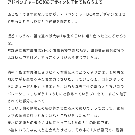
アドベンチャーBOXのデザインを任せてもらうまで
ふじも：では早速なんですが、アドベンチャーBOXのデザインを任せ
てもらえたきっかけとか経緯を聞きたい。
板谷：もうね、話を遡れば大学1年生くらいに知り合ったところからか
な。
ちなみに猪村真由はSFCの看護医療学部なんで、環境情報総合政策で
はないんですけど、すっごくノリが合う感じでしたね。
猪村：私は看護師になりたくて看護に入ったってよりかは、その病を
抱えながら生きる子たちの力になりたいっていうのと、自分がやって
きたミュージカルとか音楽とか、いろんな専門性のある人たちがコラ
ボレーションしながら1つのものを作るっていうプロセスにすごく魅了
されてた部分もあって。
そういう他の領域との掛け算ができる人でありたいって思って、総合
大学の看護に行ったみたいなところがあったんだよね。
まさに友達との出会いは私にとっては1番の人生の財産です。
本当にいろんな友人と出会えたけども、その中の1人が勇飛で、最初