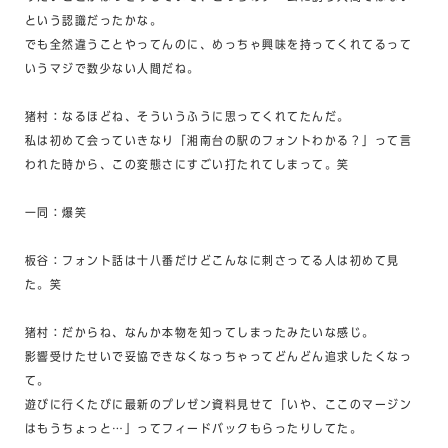
という認識だったかな。
でも全然違うことやってんのに、めっちゃ興味を持ってくれてるって
いうマジで数少ない人間だね。
猪村：なるほどね、そういうふうに思ってくれてたんだ。
私は初めて会っていきなり「湘南台の駅のフォントわかる？」って言
われた時から、この変態さにすごい打たれてしまって。笑
一同：爆笑
板谷：フォント話は十八番だけどこんなに刺さってる人は初めて見
た。笑
猪村：だからね、なんか本物を知ってしまったみたいな感じ。
影響受けたせいで妥協できなくなっちゃってどんどん追求したくなっ
て。
遊びに行くたびに最新のプレゼン資料見せて「いや、ここのマージン
はもうちょっと…」ってフィードバックもらったりしてた。