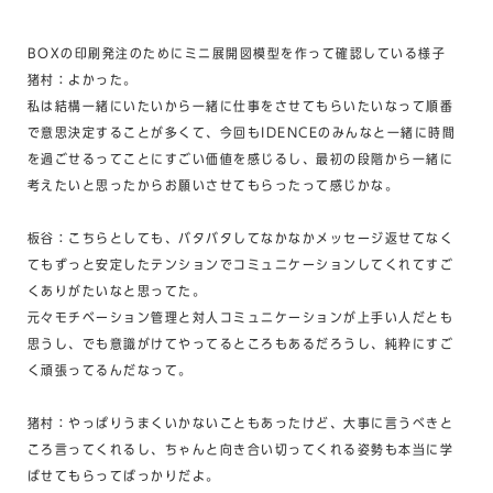
BOXの印刷発注のためにミニ展開図模型を作って確認している様子
猪村：よかった。
私は結構一緒にいたいから一緒に仕事をさせてもらいたいなって順番
で意思決定することが多くて、今回もIDENCEのみんなと一緒に時間
を過ごせるってことにすごい価値を感じるし、最初の段階から一緒に
考えたいと思ったからお願いさせてもらったって感じかな。
板谷：こちらとしても、バタバタしてなかなかメッセージ返せてなく
てもずっと安定したテンションでコミュニケーションしてくれてすご
くありがたいなと思ってた。
元々モチベーション管理と対人コミュニケーションが上手い人だとも
思うし、でも意識がけてやってるところもあるだろうし、純粋にすご
く頑張ってるんだなって。
猪村：やっぱりうまくいかないこともあったけど、大事に言うべきと
ころ言ってくれるし、ちゃんと向き合い切ってくれる姿勢も本当に学
ばせてもらってばっかりだよ。