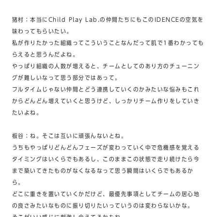
猪村：本当にChild Play Lab.の仲間たちにもこのIDENCEの空気を
味わってもらいたい。
私が作りたかった組織ってこういうことなんだって肌で1番わかっても
らえると思うんだよね。
やっぱり組織の人数が増えると、チームとしてのあり方のチューニン
グが難しいなって思う部分ではあって。
フルタイムじゃない仲間とどう連携していくのかみたいな悩みもこれ
からどんどん増えていくと思うけど、しっかりチーム作りをしていき
たいよね。
板谷：ね。そこは互いに頑張んないとね。
うちもやっぱりどんどんフェーズが変わっていく中で危機感を覚える
タイミングはいくらでもあるし、このままこの状態で走り続けたら今
まで築いてきたものがなくなるなって思う瞬間はいくらでもあるか
ら。
どこに重きを置いていくかだけど、最優先事項としてチームの居心地
の良さみたいなものに振り切りたいっていうのは変わらないかな。