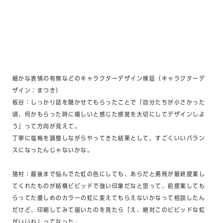
細かな表情の有無などのキャラクターデザイン検証（キャラクターデ
ザイン：
まつき
）
板谷：しっかり話を聞かせてもらったことで「自分たちが小さかった
頃、何かもらった時に嬉しいと感じた感覚を大切にしてデザインしよ
う」って方向が見えて。
丁寧に塩梅を調整しながらやってきた結果として、すごくいいバラン
スになったんじゃないかな。
猪村：最後まで悩んでた虹の色にしても、あらだと勇飛が最終提案し
てくれたものが結構ビビッドで強い印象だなと思って、前提案しても
らってた優しめのカラーの虹に変えてもらえないかなって相談したん
だけど、印刷してみて届いたのを見たら「え、絶対このビビッドな虹
がいいね」ってなった。