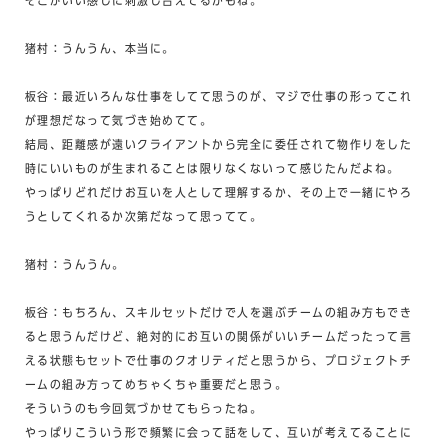
そこがいい感じに刺激し合えてるかもね。
猪村：うんうん、本当に。
板谷：最近いろんな仕事をしてて思うのが、マジで仕事の形ってこれ
が理想だなって気づき始めてて。
結局、距離感が遠いクライアントから完全に委任されて物作りをした
時にいいものが生まれることは限りなくないって感じたんだよね。
やっぱりどれだけお互いを人として理解するか、その上で一緒にやろ
うとしてくれるか次第だなって思ってて。
猪村：うんうん。
板谷：もちろん、スキルセットだけで人を選ぶチームの組み方もでき
ると思うんだけど、絶対的にお互いの関係がいいチームだったって言
える状態もセットで仕事のクオリティだと思うから、プロジェクトチ
ームの組み方ってめちゃくちゃ重要だと思う。
そういうのも今回気づかせてもらったね。
やっぱりこういう形で頻繁に会って話をして、互いが考えてることに