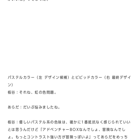
パステルカラー（左 デザイン候補）とビビッドカラー（右 最終デザイ
ン）
板谷：それね、虹の色問題。
あらだ：だいぶ悩みましたね。
板谷：優しいパステル系の色味は、確かに1番抵抗なく感じられていい
とは思うんだけど「アドベンチャーBOXなんでしょ、冒険なんでし
ょ。もっとコントラスト強い方が冒険っぽいよ」ってあらだをめっち