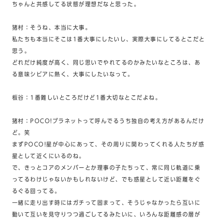
ちゃんと共感してる状態が理想だなと思った。
猪村：そうね、本当に大事。
私たちも本当にそこは1番大事にしたいし、実際大事にしてるとこだと
思う。
どれだけ純度が高く、同じ思いでやれてるのかみたいなところは、あ
る意味シビアに熱く、大事にしたいなって。
板谷：1番難しいところだけど1番大切なとこだよね。
猪村：POCO!プラネットって呼んでるうち独自の考え方があるんだけ
ど。笑
まずPOCO!星が中心にあって、その周りに関わってくれる人たちが惑
星として近くにいるのね。
で、きっとコアのメンバーとか理事の子たちって、常に同じ軌道に乗
ってるわけじゃないかもしれないけど、でも惑星として近い距離をぐ
るぐる回ってる。
一緒に走り出す時にはガチって固まって、そうじゃなかったら互いに
動いて互いを見守りつつ過ごしてるみたいに、いろんな距離感の層が